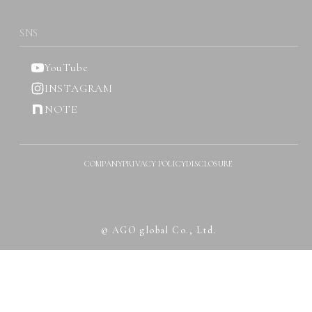
SNS
YouTube
INSTAGRAM
NOTE
COMPANY
PRIVACY POLICY
DISCLOSURE
© AGO global Co., Ltd.