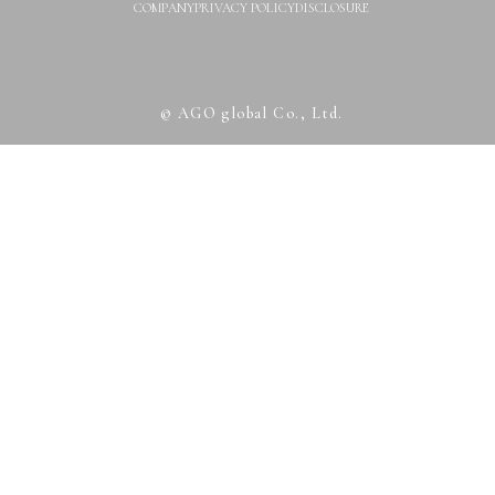
COMPANY
PRIVACY POLICY
DISCLOSURE
© AGO global Co., Ltd.