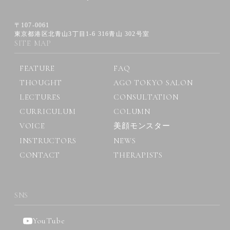
〒107-0061
東京都港区北青山3丁目1-6 316青山 302号室
SITE MAP
FEATURE
FAQ
THOUGHT
AGO TOKYO SALON
LECTURES
CONSULTATION
CURRICULUM
COLUMN
VOICE
美顔モンスター
INSTRUCTORS
NEWS
CONTACT
THERAPISTS
SNS
YouTube