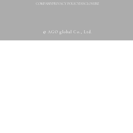
COMPANY
PRIVACY POLICY
DISCLOSURE
© AGO global Co., Ltd.