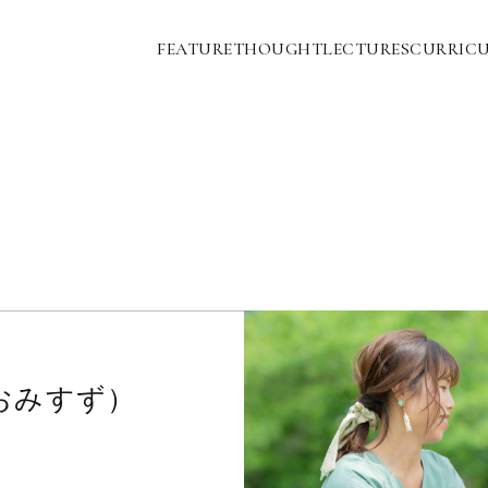
FEATURE
THOUGHT
LECTURES
CURRIC
おみすず）