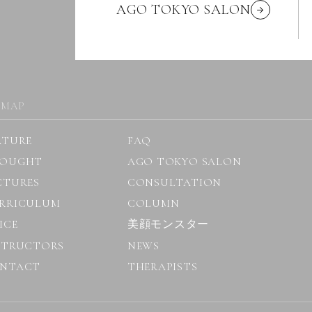
AGO TOKYO SALON
 MAP
ATURE
FAQ
OUGHT
AGO TOKYO SALON
CTURES
CONSULTATION
RRICULUM
COLUMN
ICE
美顔モンスター
STRUCTORS
NEWS
NTACT
THERAPISTS