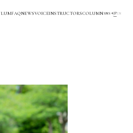
ULUM
FAQ
NEWS
VOICE
INSTRUCTORS
COLUMN
JP
SNS
EN
YouTube
INSTAGRAM
NOTE