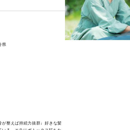
分県
骨が整えば持続力抜群♩好きな髪
いる...エラにボトックス打ちた