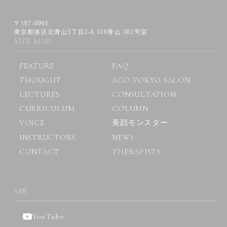
〒107-0061
東京都港区北青山3丁目1-6 316青山 302号室
SITE MAP
FEATURE
FAQ
THOUGHT
AGO TOKYO SALON
LECTURES
CONSULTATION
CURRICULUM
COLUMN
VOICE
美顔モンスター
INSTRUCTORS
NEWS
CONTACT
THERAPISTS
SNS
YouTube