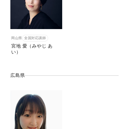
岡山県
全国対応講師
宮地 愛（みやじ あ
い）
広島県