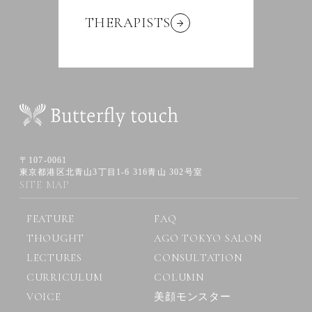
THERAPISTS
〒107-0061
東京都港区北青山3丁目1-6 316青山 302号室
SITE MAP
FEATURE
FAQ
THOUGHT
AGO TOKYO SALON
LECTURES
CONSULTATION
CURRICULUM
COLUMN
VOICE
美顔モンスター