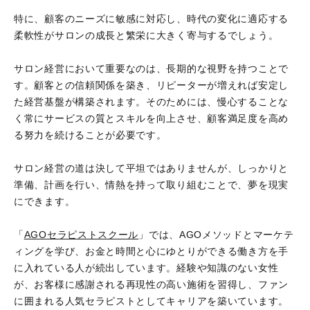
特に、顧客のニーズに敏感に対応し、時代の変化に適応する
柔軟性がサロンの成長と繁栄に大きく寄与するでしょう。
サロン経営において重要なのは、長期的な視野を持つことで
す。顧客との信頼関係を築き、リピーターが増えれば安定し
た経営基盤が構築されます。そのためには、慢心することな
く常にサービスの質とスキルを向上させ、顧客満足度を高め
る努力を続けることが必要です。
サロン経営の道は決して平坦ではありませんが、しっかりと
準備、計画を行い、情熱を持って取り組むことで、夢を現実
にできます。
「
AGOセラピストスクール
」では、AGOメソッドとマーケテ
ィングを学び、お金と時間と心にゆとりができる働き方を手
に入れている人が続出しています。経験や知識のない女性
が、お客様に感謝される再現性の高い施術を習得し、ファン
に囲まれる人気セラピストとしてキャリアを築いています。