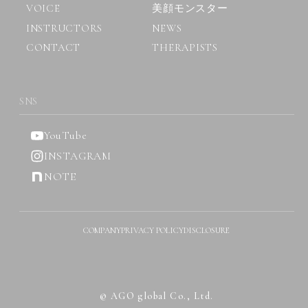
VOICE
美顔モンスター
INSTRUCTORS
NEWS
CONTACT
THERAPISTS
SNS
YouTube
INSTAGRAM
NOTE
COMPANY
PRIVACY POLICY
DISCLOSURE
© AGO global Co., Ltd.