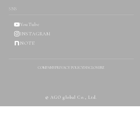
SNS
YouTube
INSTAGRAM
NOTE
COMPANY
PRIVACY POLICY
DISCLOSURE
© AGO global Co., Ltd.