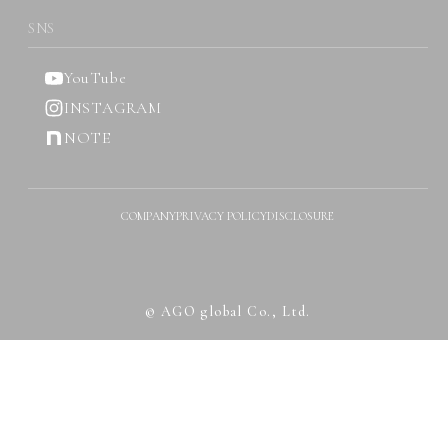
SNS
YouTube
INSTAGRAM
NOTE
COMPANY
PRIVACY POLICY
DISCLOSURE
© AGO global Co., Ltd.