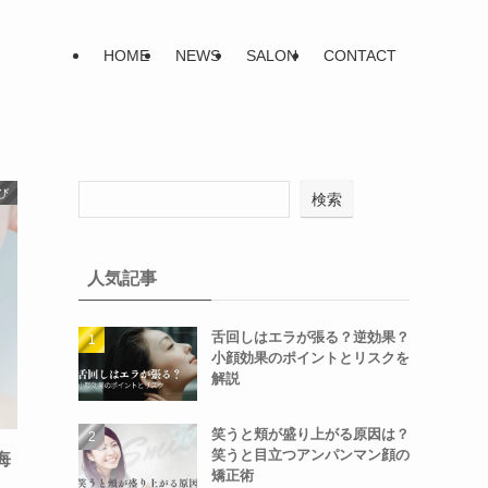
HOME
NEWS
SALON
CONTACT
び
検索
人気記事
舌回しはエラが張る？逆効果？
小顔効果のポイントとリスクを
解説
笑うと頬が盛り上がる原因は？
笑うと目立つアンパンマン顔の
悔
矯正術