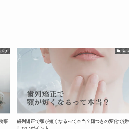
歯並び
歯並
食事
歯列矯正で顎が短くなるって本当？顔つきの変化で後
しないポイント