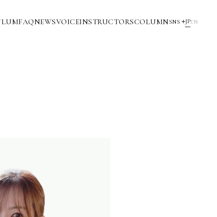
ULUM
FAQ
NEWS
VOICE
INSTRUCTORS
COLUMN
JP
SNS
EN
YouTube
INSTAGRAM
NOTE