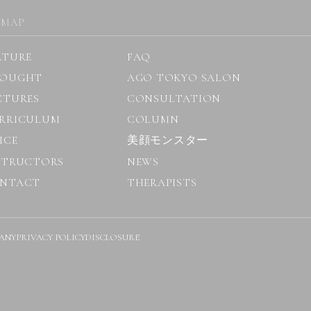
 MAP
ATURE
FAQ
OUGHT
AGO TOKYO SALON
CTURES
CONSULTATION
RRICULUM
COLUMN
ICE
美顔モンスター
STRUCTORS
NEWS
NTACT
THERAPISTS
ANY
PRIVACY POLICY
DISCLOSURE