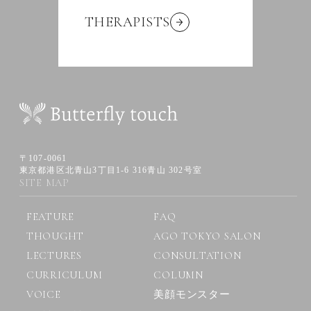
THERAPISTS
〒107-0061
東京都港区北青山3丁目1-6 316青山 302号室
SITE MAP
FEATURE
FAQ
THOUGHT
AGO TOKYO SALON
LECTURES
CONSULTATION
CURRICULUM
COLUMN
VOICE
美顔モンスター