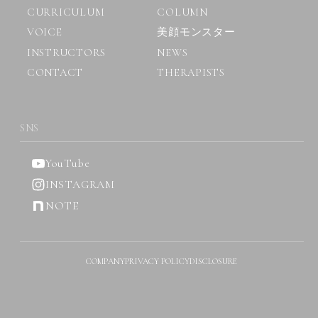
CURRICULUM
COLUMN
VOICE
美顔モンスター
INSTRUCTORS
NEWS
CONTACT
THERAPISTS
SNS
YouTube
INSTAGRAM
NOTE
COMPANY
PRIVACY POLICY
DISCLOSURE