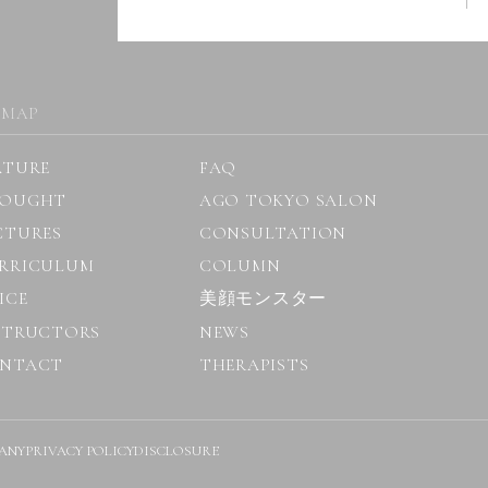
 MAP
ATURE
FAQ
OUGHT
AGO TOKYO SALON
CTURES
CONSULTATION
RRICULUM
COLUMN
ICE
美顔モンスター
STRUCTORS
NEWS
NTACT
THERAPISTS
ANY
PRIVACY POLICY
DISCLOSURE