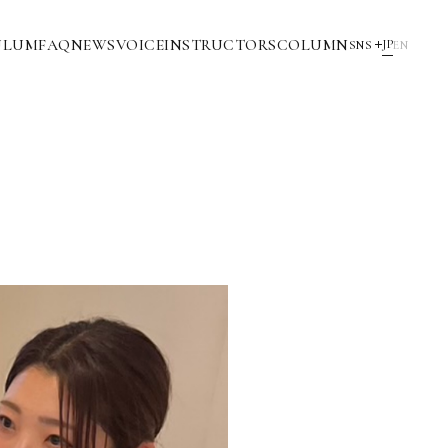
ULUM
FAQ
NEWS
VOICE
INSTRUCTORS
COLUMN
JP
SNS
EN
YouTube
INSTAGRAM
NOTE