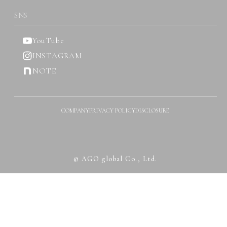
SNS
YouTube
INSTAGRAM
NOTE
COMPANY
PRIVACY POLICY
DISCLOSURE
© AGO global Co., Ltd.