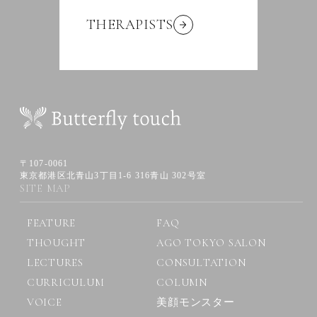
THERAPISTS
〒107-0061
東京都港区北青山3丁目1-6 316青山 302号室
SITE MAP
FEATURE
FAQ
THOUGHT
AGO TOKYO SALON
LECTURES
CONSULTATION
CURRICULUM
COLUMN
VOICE
美顔モンスター