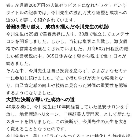
者』が月商200万円の人気セラピストになれたワケ」という
タイトルの記事では、今川先生の波乱万丈な経歴と成功への
道のりが詳しく紹介されています。
苦難を乗り越え、成功を掴んだ今川先生の軌跡
今川先生は25歳で美容業界に入り、30歳で独立してエステサ
ロンを開業しました。しかし、当初は集客に苦戦し、激安価
格での営業を余儀なくされていました。月商50万円程度の厳
しい経営状況の中、365日休みなく朝から晩まで働く日々が
続きました。
そんな中、今川先生は自己投資を怠らず、さまざまなセミナ
ーに参加し続けました。そこで得た学びが大きな転機とな
り、自己肯定感の向上や技術に見合った対価の重要性を認識
するようになりました。
大胆な決断が導いた成功への道
40歳を機に、今川先生は10年間経営していた激安サロンを手
放し、地元新潟へUターン。「横顔美人専門家」として新たな
スタートを切りました。この決断が、今川先生の人生を大き
く変えることとなったのです。
今川先生は、美しいEラインをつくることに特化した施術を提