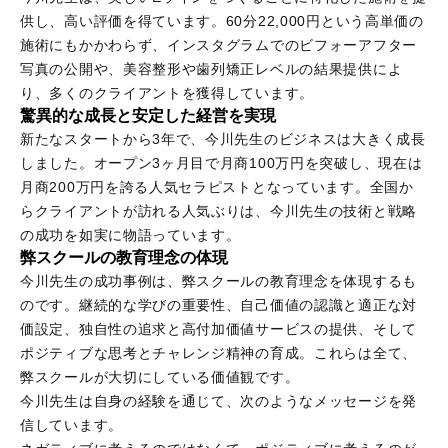
供し、高い評価を得ています。60分22,000円という高単価の
施術にもかかわらず、インスタグラムでのビフォーアフター
写真の公開や、美容整形や歯列矯正レベルの結果提供によ
り、多くのクライアントを獲得しています。
驚異的な成長と安定した経営を実現
新たなスタートから3年で、今川先生のビジネスは大きく成長
しました。オープン3ヶ月目で月商100万円を突破し、現在は
月商200万円を誇る人気セラピストとなっています。全国か
らクライアントが訪れる人気ぶりは、今川先生の技術と戦略
の成功を如実に物語っています。
弊スクールの教育理念の体現
今川先生の成功事例は、弊スクールの教育理念を体現するも
のです。継続的な学びの重要性、自己価値の認識と適正な対
価設定、独自性の追求と高付加価値サービスの提供、そして
ポジティブな思考とチャレンジ精神の育成。これらは全て、
弊スクールが大切にしている価値観です。
今川先生は自身の経験を通じて、次のようなメッセージを発
信しています。