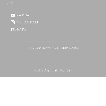
SNS
YouTube
INSTAGRAM
NOTE
COMPANY
PRIVACY POLICY
DISCLOSURE
© AGO global Co., Ltd.