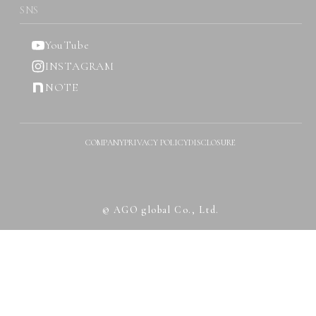
SNS
YouTube
INSTAGRAM
NOTE
COMPANY
PRIVACY POLICY
DISCLOSURE
© AGO global Co., Ltd.