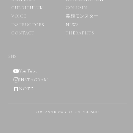
CURRICULUM
COLUMN
VOICE
美顔モンスター
INSTRUCTORS
NEWS
CONTACT
THERAPISTS
SNS
YouTube
INSTAGRAM
NOTE
COMPANY
PRIVACY POLICY
DISCLOSURE